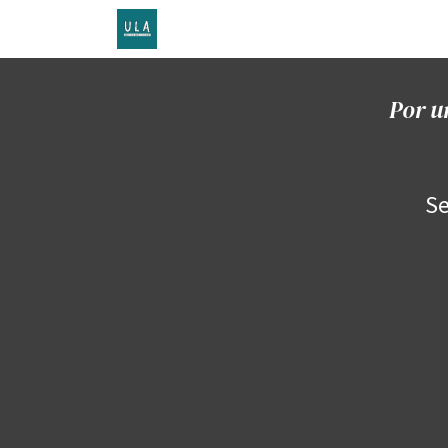
Inicio
TENDA ONLINE
O proxecto
Por u
Se