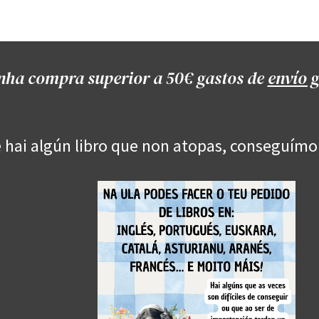
Onde estamos
Formación
Contacto
Castelo de Outes
Cl
nha compra superior a 50€ gastos de
envío g
 hai algún libro que non atopas, conseguímo