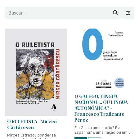
O GALEGO, LÍNGUA
NACIONAL... OU LINGUA
AUTONÓMICA? -
Francesco Traficante
Pérez
O RULETISTA - Mircea
Cârtârescu
É a Galiza uma nação? E a
Espanha? É uma nação ou um
Mircea Crtrescu condensa
estado? Por que a língua