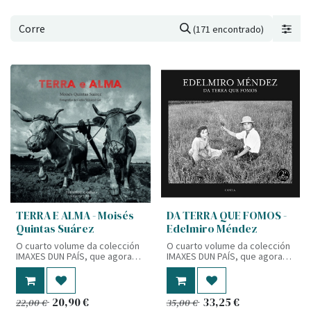
(171 encontrado)
TERRA E ALMA - Moisés
DA TERRA QUE FOMOS -
Quintas Suárez
Edelmiro Méndez
O cuarto volume da colección
O cuarto volume da colección
IMAXES DUN PAÍS, que agora
IMAXES DUN PAÍS, que agora
sae á luz na súa segunda
sae á luz na súa segunda
edición revisada, contén 226
edición revisada, contén 226
fotografías das que 219 foron
fotografías das que 219 foron
tiradas en branco e negro por
tiradas en branco e negro por
20,90
€
33,25
€
22,00
€
35,00
€
Edelmiro Méndez entre os
Edelmiro Méndez entre os