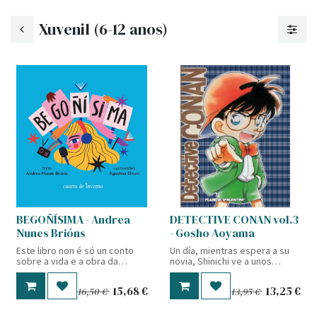
Xuvenil (6-12 anos)
BEGOÑÍSIMA - Andrea
DETECTIVE CONAN vol.3
Nunes Brións
- Gosho Aoyama
Este libro non é só un conto
Un día, mientras espera a su
sobre a vida e a obra da
novia, Shinichi ve a unos
autora Begoña Caamaño,
hombres vestidos de negro.
referente feminista,
Su instinto le dice que traman
15,68
€
13,25
€
16,50
€
13,95
€
defensora da lingua, dos
algo y decide seguirles. Sus
dereitos humanos e da
sospechas se confirman
xustiza. É tamén unha
cuando es testigo de un