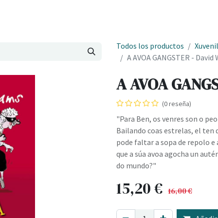
Onde estamos
Formación
Contacto
Castelo de Outes
Cl
Todos los productos
Xuvenil
A AVOA GANGSTER - David 
A AVOA GANGST
(0 reseña)
"Para Ben, os venres son o peo
Bailando coas estrelas, el ten 
pode faltar a sopa de repolo e
que a súa avoa agocha un autén
do mundo?"
15,20
€
16,00
€