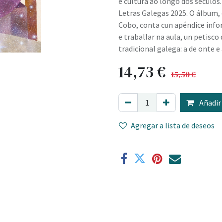
e cultura ao longo dos séculos
Letras Galegas 2025. O álbum, 
Cobo, conta cun apéndice info
e traballar na aula, un petisc
tradicional galega: a de onte e 
14,73
€
15,50
€
Añadir 
Agregar a lista de deseos