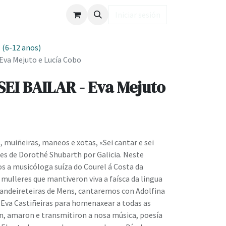
ub LD
Iniciar sesión
 (6-12 anos)
Eva Mejuto e Lucía Cobo
EI BAILAR - Eva Mejuto
, muiñeiras, maneos e xotas, «Sei cantar e sei
xes de Dorothé Shubarth por Galicia. Neste
 a musicóloga suíza do Courel á Costa da
 mulleres que mantiveron viva a faísca da lingua
andeireteiras de Mens, cantaremos con Adolfina
 Eva Castiñeiras para homenaxear a todas as
, amaron e transmitiron a nosa música, poesía