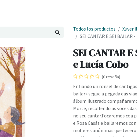
Onde estamos
Formación
Contacto
Castelo de Outes
Cl
Todos los productos
Xuvenil
SEI CANTAR E SEI BAILAR - 
SEI CANTAR E S
e Lucía Cobo
(0 reseña)
Enfiando un ronsel de cantigas
bailar» segue a pegada das via
álbum ilustrado compañaremos
Morte, recollendo as voces das
no seu cantar.Tocaremos coa p
e Rosa Casás e bailaremos con
mulleres anónimas que teceron