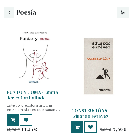
Poesía
PUNTO Y COMA - Emma
Jerez Carballude
Este libro explora la lucha
entre amistades que sanan y
CONSTRUCIÓNS -
aquellas que destruyen, entre
Eduardo Estévez
recaídas y esperanza, y entre
el dilema de rendirse o seguir
adelante. No solo relata esas
14,25
€
7,60
€
15,00
€
8,00
€
huellas imborrables, sino