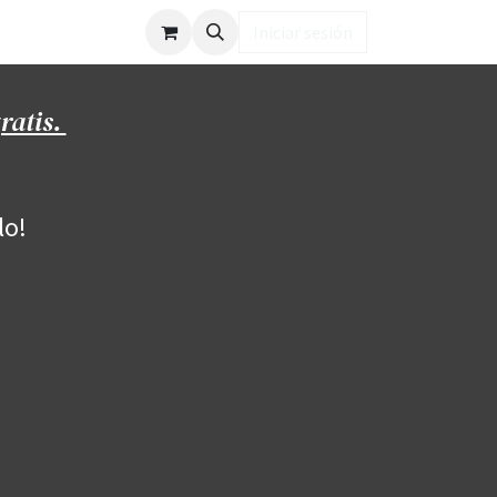
ub LD
Iniciar sesión
ratis.
lo!