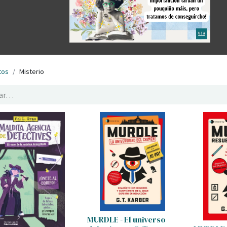
tos
Misterio
MURDLE - El universo