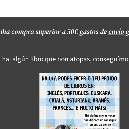
Onde estamos
Formación
Contacto
Castelo de Outes
Cl
nha compra superior a 50€ gastos de
envío g
 hai algún libro que non atopas, conseguímo