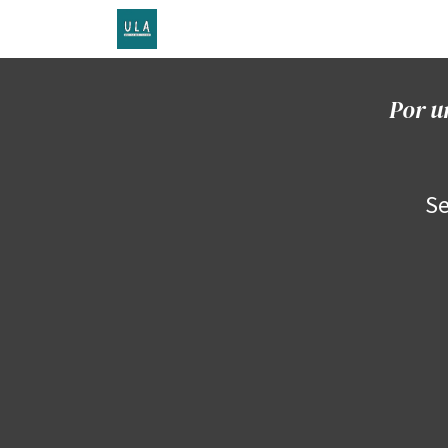
Inicio
TENDA ONLINE
O proxecto
Por u
Se