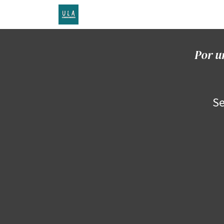
Inicio
TENDA ONLINE
O proxecto
Por u
Se