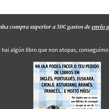
Onde estamos
Formación
Contacto
Castelo de Outes
Cl
nha compra superior a 50€ gastos de
envío g
 hai algún libro que non atopas, conseguímo