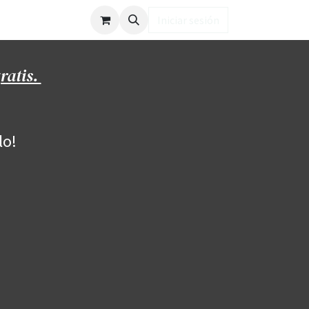
ub LD
Iniciar sesión
ratis.
lo!