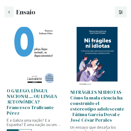
Ensaio
O GALEGO, LÍNGUA
NI FRÁGILES NI IDIOTAS -
NACIONAL... OU LINGUA
Cómo la mala ciencia ha
AUTONÓMICA? -
construido el
Francesco Traficante
estereotipo adolescente
Pérez
- Fátima García Doval e
José César Perales
É a Galiza uma nação? E a
Espanha? É uma nação ou um
Un ensayo que desaf¡a los
estado? Por que a língua