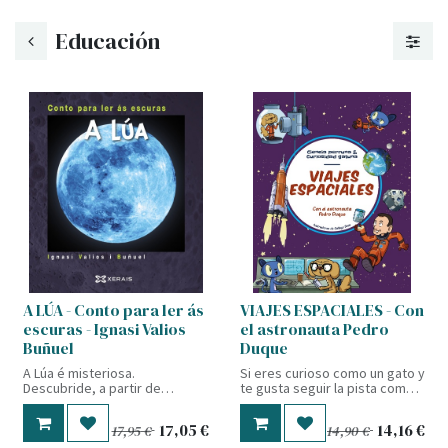
Educación
A LÚA - Conto para ler ás
VIAJES ESPACIALES - Con
escuras - Ignasi Valios
el astronauta Pedro
Buñuel
Duque
A Lúa é misteriosa.
Si eres curioso como un gato y
Descubride, a partir de
te gusta seguir la pista como a
elementos do imaxinario
un buen sabueso, esta
popular, a fascinación que
colección es para ti. En cada
17,05
€
14,16
€
17,95
€
14,90
€
esperta este astro cativador
libro, Perro y Gato recurrirán a