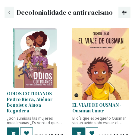
Decolonialidade e antirracismo
ODIOS COTIDIANOS -
Pedro Riera, Aliénor
Benoist e Ainoa
EL VIAJE DE OUSMAN -
Regadera
Ousman Umar
¿Son sumisas las mujeres
El día que el pequeño Ousman
musulmanas ¿Es verdad que
vio un avión sobrevolar el
en las películas el primero en
pequeño pueblo de Ghana
morir siempre es el negro ¿Es
donde vivía se preguntó