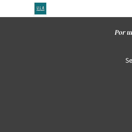
Inicio
TENDA ONLINE
O proxecto
Por u
Se