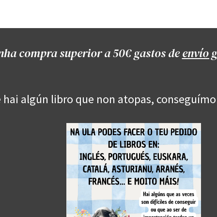
Onde estamos
Formación
Contacto
Castelo de Outes
Cl
nha compra superior a 50€ gastos de
envío g
 hai algún libro que non atopas, conseguímo