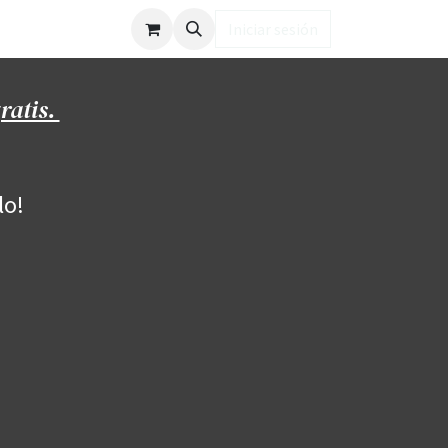
ub LD
Iniciar sesión
ratis.
lo!