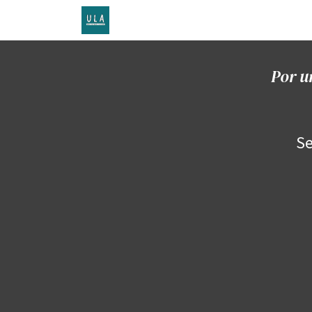
Inicio
TENDA ONLINE
O proxecto
Por u
Se