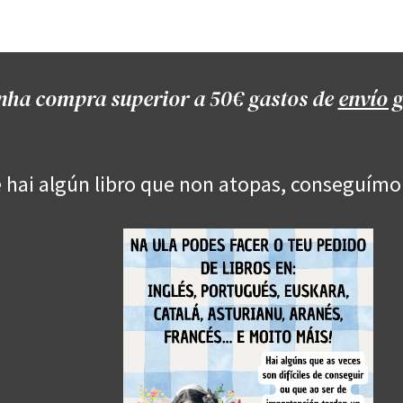
Onde estamos
Formación
Contacto
Castelo de Outes
Cl
nha compra superior a 50€ gastos de
envío g
 hai algún libro que non atopas, conseguímo