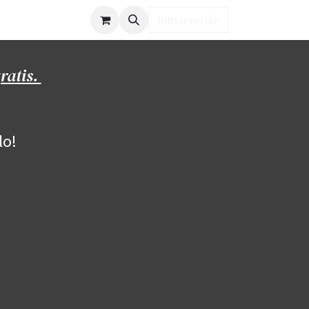
ub LD
Iniciar sesión
ratis.
lo!