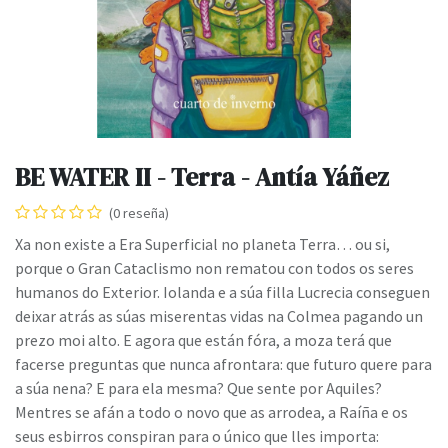
BE WATER II - Terra - Antía Yáñez
(0 reseña)
Xa non existe a Era Superficial no planeta Terra… ou si,
porque o Gran Cataclismo non rematou con todos os seres
humanos do Exterior. Iolanda e a súa filla Lucrecia conseguen
deixar atrás as súas miserentas vidas na Colmea pagando un
prezo moi alto. E agora que están fóra, a moza terá que
facerse preguntas que nunca afrontara: que futuro quere para
a súa nena? E para ela mesma? Que sente por Aquiles?
Mentres se afán a todo o novo que as arrodea, a Raíña e os
seus esbirros conspiran para o único que lles importa: