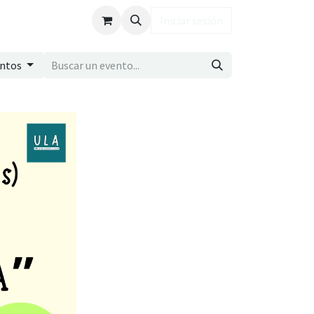
ub LD
Iniciar sesión
entos