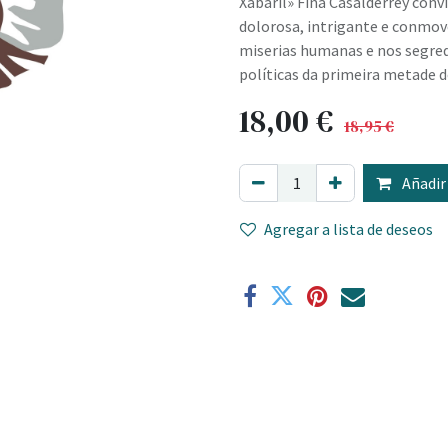
Xabaril» Fina Casalderrey conv
dolorosa, intrigante e conmov
miserias humanas e nos segred
políticas da primeira metade d
18,00
€
18,95
€
Añadir 
Agregar a lista de deseos