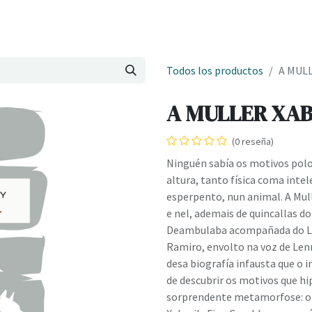
Onde estamos
Formación
Contacto
Castelo de Outes
Cl
Todos los productos
A MULL
A MULLER XABA
(0 reseña)
Ninguén sabía os motivos polo
altura, tanto física coma inte
esperpento, nun animal. A Mul
e nel, ademais de quincallas do
Deambulaba acompañada do Luís,
Ramiro, envolto na voz de Len
desa biografía infausta que o i
de descubrir os motivos que h
sorprendente metamorfose: o v