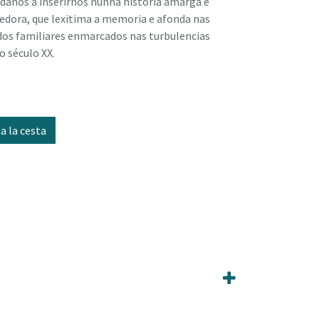
ídanos a inserirnos nunha historia amarga e
edora, que lexitima a memoria e afonda nas
os familiares enmarcados nas turbulencias
o século XX.
a la cesta