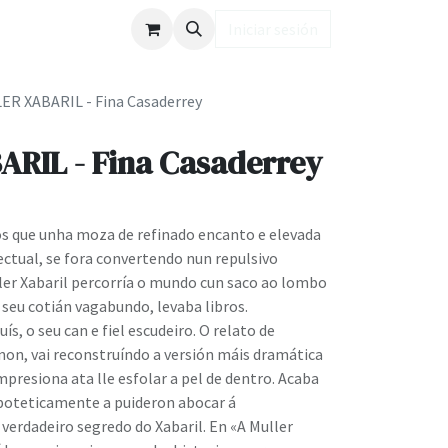
ub LD
Iniciar sesión
ER XABARIL - Fina Casaderrey
RIL - Fina Casaderrey
s que unha moza de refinado encanto e elevada
lectual, se fora convertendo nun repulsivo
ler Xabaril percorría o mundo cun saco ao lombo
 seu cotián vagabundo, levaba libros.
 o seu can e fiel escudeiro. O relato de
non, vai reconstruíndo a versión máis dramática
mpresiona ata lle esfolar a pel de dentro. Acaba
ipoteticamente a puideron abocar á
erdadeiro segredo do Xabaril. En «A Muller