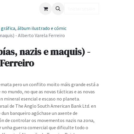
ub LD
Iniciar sesión
 gráfica, álbum ilustrado e cómic
aquis) - Alberto Varela Ferreiro
as, nazis e maquis) -
 Ferreiro
remata pero un conflito moito máis grande está a
 no mundo, no que as novas tácticas e as novas
n mineral esencial e escaso no planeta.
cursal de The Anglo South American Bank Ltd. en
de dun banqueiro agóchase un axente de
sión de controlar os movementos nazis na zona,
ar unha guerra comercial que dificulte todo o