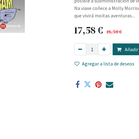
posible a subministración de v
Na viaxe coñece a Molly Morri
que vivirá moitas aventuras...
17,58
€
18,50
€
Añadir 
Agregar a lista de deseos