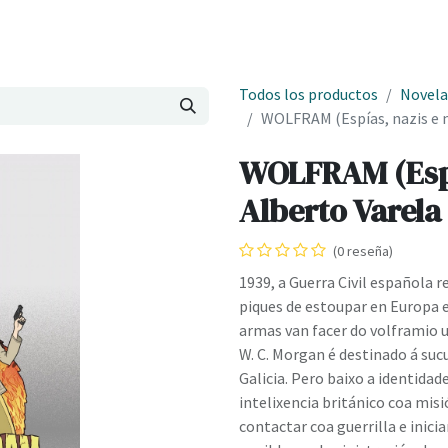
Onde estamos
Formación
Contacto
Castelo de Outes
Cl
Todos los productos
Novela
WOLFRAM (Espías, nazis e m
WOLFRAM (Espí
Alberto Varela
(0 reseña)
1939, a Guerra Civil española 
piques de estoupar en Europa e
armas van facer do volframio u
W. C. Morgan é destinado á su
Galicia. Pero baixo a identida
intelixencia británico coa mi
contactar coa guerrilla e inici