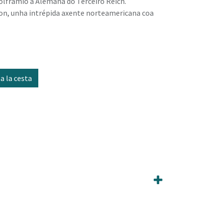
olframio á Alemaña do Terceiro Reich.
son, unha intrépida axente norteamericana coa
a la cesta