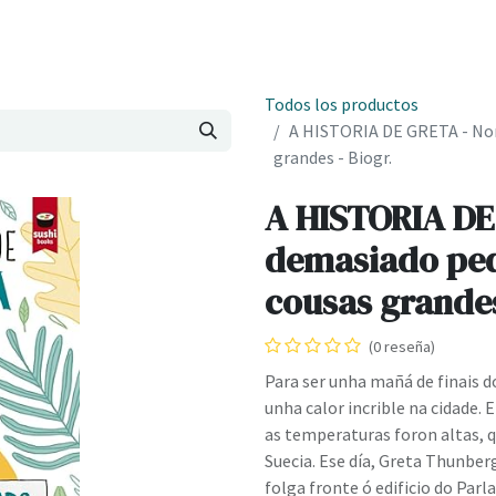
Onde estamos
Formación
Contacto
Castelo de Outes
Cl
Todos los productos
A HISTORIA DE GRETA - Non
grandes - Biogr.
A HISTORIA DE
demasiado peq
cousas grandes
(0 reseña)
Para ser unha mañá de finais d
unha calor incrible na cidade.
as temperaturas foron altas, 
Suecia. Ese día, Greta Thunber
folga fronte ó edificio do Par