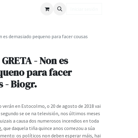
ub LD
Iniciar sesión
 es demasiado pequeno para facer cousas
 GRETA - Non es
ueno para facer
 - Biogr.
o verán en Estocolmo, o 20 de agosto de 2018 vai
 E segundo se oe na televisión, nos últimos meses
quizais a causa dos numerosos incendios en toda
g, que daquela tiña quince anos comezou a súa
lamento: os políticos non deben esperar máis, hai