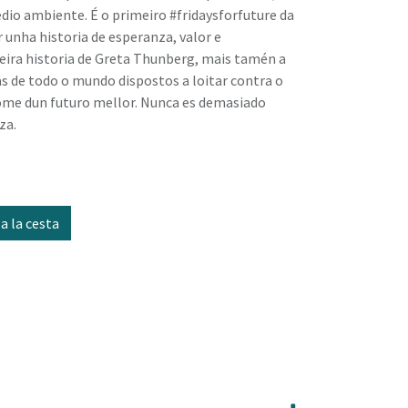
edio ambiente. É o primeiro #fridaysforfuture da
r unha historia de esperanza, valor e
deira historia de Greta Thunberg, mais tamén a
s de todo o mundo dispostos a loitar contra o
ome dun futuro mellor. Nunca es demasiado
za.
a la cesta