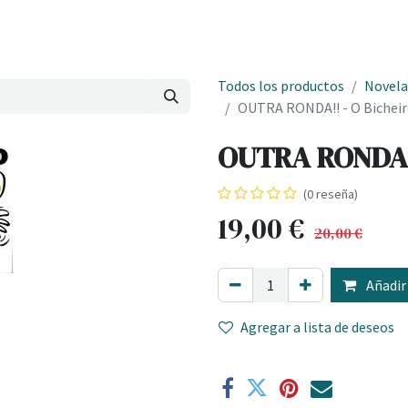
Onde estamos
Formación
Contacto
Castelo de Outes
Cl
Todos los productos
Novela
OUTRA RONDA!! - O Bichei
OUTRA RONDA!!
(0 reseña)
19,00
€
20,00
€
Añadir 
Agregar a lista de deseos