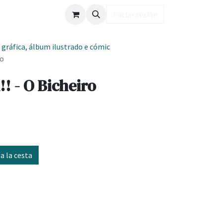
ub LD
Iniciar sesión
 gráfica, álbum ilustrado e cómic
ro
 - O Bicheiro
a la cesta