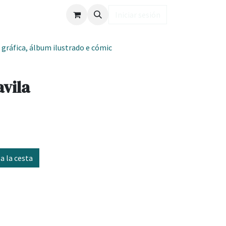
ub LD
Iniciar sesión
 gráfica, álbum ilustrado e cómic
vila
a la cesta