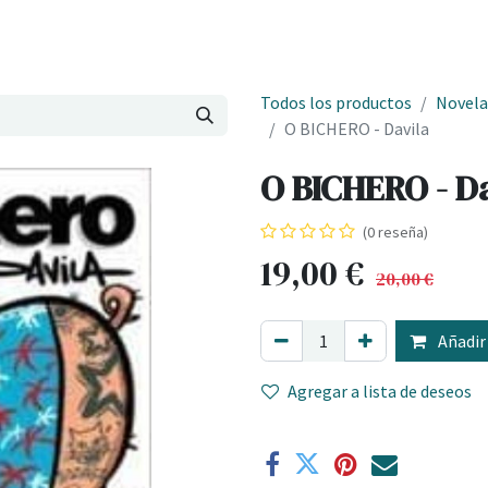
Onde estamos
Formación
Contacto
Castelo de Outes
Cl
Todos los productos
Novela
O BICHERO - Davila
O BICHERO - Da
(0 reseña)
19,00
€
20,00
€
Añadir 
Agregar a lista de deseos