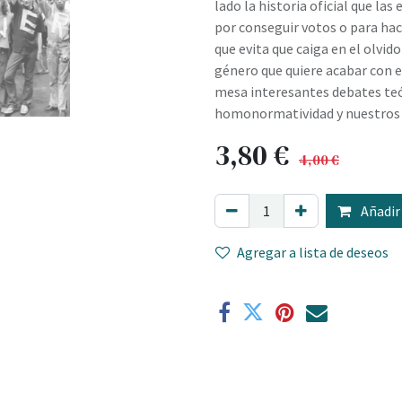
lado la historia oficial que la
por conseguir votos o para hac
que evita que caiga en el olvid
género que quiere acabar con e
mesa interesantes debates teór
homonormatividad y nuestros e
3,80
€
4,00
€
Añadir 
Agregar a lista de deseos