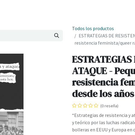
Onde estamos
Formación
Contacto
Castelo de Outes
Cl
Todos los productos
ESTRATEGIAS DE RESISTENCI
resistencia feminista/queer ra
ESTRATEGIAS 
ATAQUE - Peque
resistencia fe
desde los años 
(0 reseña)
“Estrategias de resistencia y 
y teórico por las luchas radica
bolleras en EEUU y Europa en c