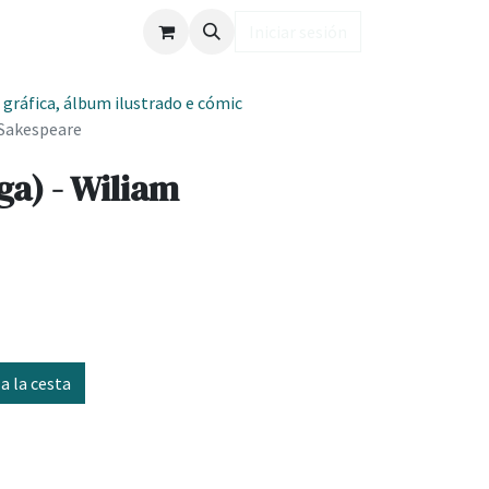
ub LD
Iniciar sesión
 gráfica, álbum ilustrado e cómic
Sakespeare
a) - Wiliam
a la cesta