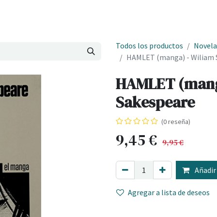
Onde estamos
Formación
Contacto
Castelo de Outes
Cl
Todos los productos
Novela
HAMLET (manga) - Wiliam 
HAMLET (mang
Sakespeare
(0 reseña)
9,45
€
9,95
€
Añadir 
Agregar a lista de deseos