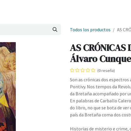
Onde estamos
Formación
Contacto
Castelo de Outes
Cl
Todos los productos
AS CRÓ
AS CRÓNICAS 
Álvaro Cunque
(0 reseña)
Son as crónicas dos espectros 
Pontivy. Nos tempos da Revolu
da Bretaña acompañado por un
En palabras de Carballo Calero
do libro, no que se bota de v
país da Bretaña coma dos cost
Historias de misterio e crime, 