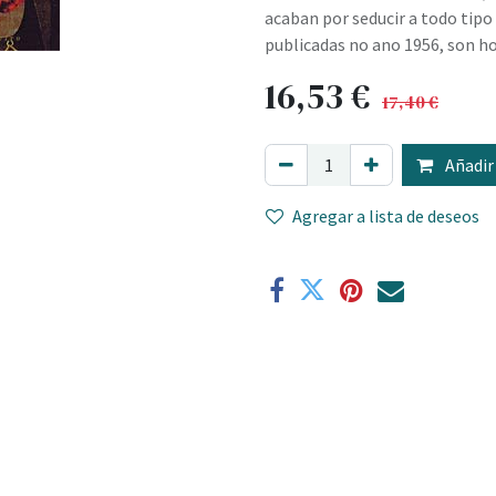
acaban por seducir a todo tipo 
publicadas no ano 1956, son hox
16,53
€
17,40
€
Añadir 
Agregar a lista de deseos