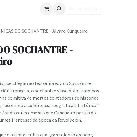
ub LD
Iniciar sesión
NICAS DO SOCHANTRE - Álvaro Cunqueiro
DO SOCHANTRE -
iro
as que chegan ao lector na voz do Sochantre
ción Francesa, o sochantre viaxa polos camiños
ha comitiva de mortos contadores de historias.
, "asombra a coherencia xeográfica e histórica"
er o fondo coñecemento que Cunqueiro posuía do
umes franceses da época da Revolución.
que o autor escribiu cun gran talento creador,