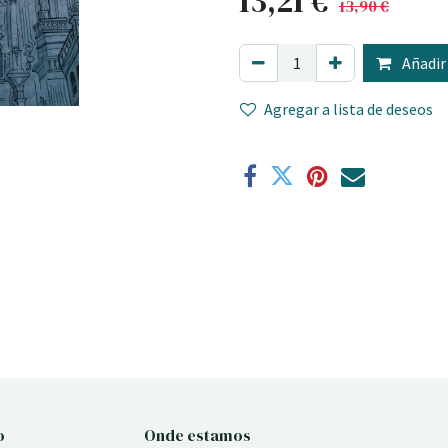
13,21
€
13,90
€
Añadir 
Agregar a lista de deseos
o
Onde estamos