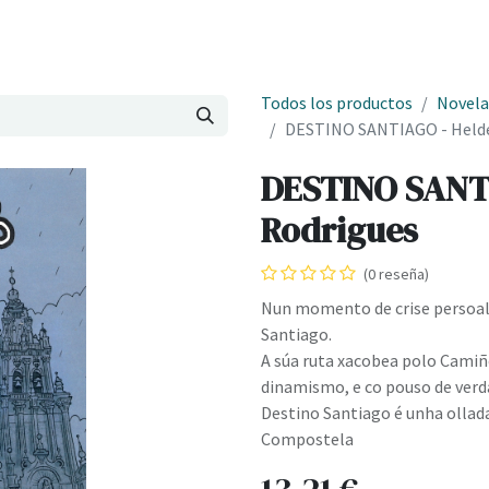
Onde estamos
Formación
Contacto
Castelo de Outes
Cl
Todos los productos
Novela
DESTINO SANTIAGO - Helde
DESTINO SANTI
Rodrigues
(0 reseña)
Nun momento de crise persoal 
Santiago.
A súa ruta xacobea polo Camiñ
dinamismo, e co pouso de verda
Destino Santiago é unha ollada
Compostela