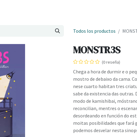
Onde estamos
Formación
Contacto
Castelo de Outes
Cl
Todos los productos
MONS
MONSTR3S
(0 reseña)
Chega a hora de durmir e o peq
mostro de debaixo da cama. Co
nese cuarto habitan tres criat
sabe da existencia das outras.
modo de kamishibai, móstranos
reconcilian, mentres o escenar
desordeando en función do est
moitas posibilidades que fará 
podemos desvelar nesta sinopse