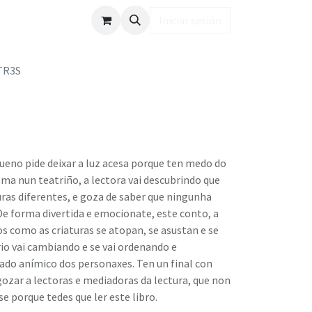
ub LD
Iniciar sesión
TR3S
ueno pide deixar a luz acesa porque ten medo do
ma nun teatriño, a lectora vai descubrindo que
uras diferentes, e goza de saber que ningunha
 De forma divertida e emocionate, este conto, a
 como as criaturas se atopan, se asustan e se
io vai cambiando e se vai ordenando e
ado anímico dos personaxes. Ten un final con
gozar a lectoras e mediadoras da lectura, que non
 porque tedes que ler este libro.