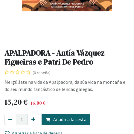
APALPADORA - Antía Vázquez
Figueiras e Patri De Pedro
(0 reseña)
Mergúllate na vida da Apalpadora, da súa vida na montaña e
do seu mundo fantástico de lendas galegas.
15,20
€
16,00
€
Añadir a la cesta
Agregar a lista de deseos