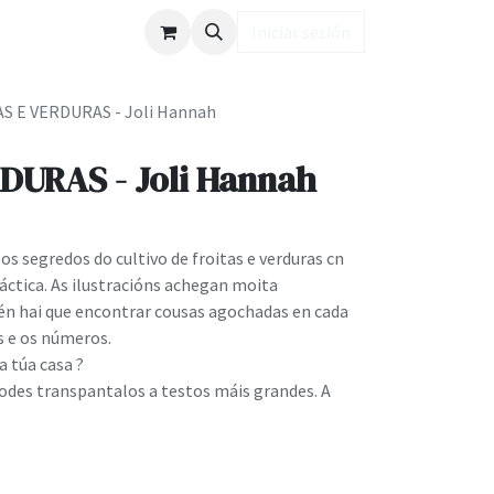
ub LD
Iniciar sesión
S E VERDURAS - Joli Hannah
DURAS - Joli Hannah
os segredos do cultivo de froitas e verduras cn
áctica. As ilustracións achegan moita
n hai que encontrar cousas agochadas en cada
s e os números.
 túa casa ?
odes transpantalos a testos máis grandes. A