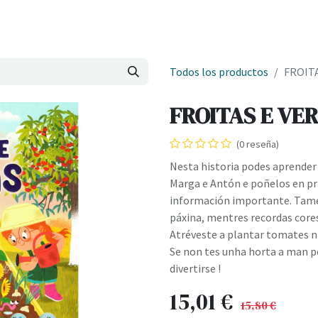
Onde estamos
Formación
Contacto
Castelo de Outes
Cl
Todos los productos
FROITA
FROITAS E VER
(0 reseña)
Nesta historia podes aprender 
Marga e Antón e poñelos en pr
información importante. Tamé
páxina, mentres recordas core
Atréveste a plantar tomates na
Se non tes unha horta a man p
divertirse !
15,01
€
15,80
€