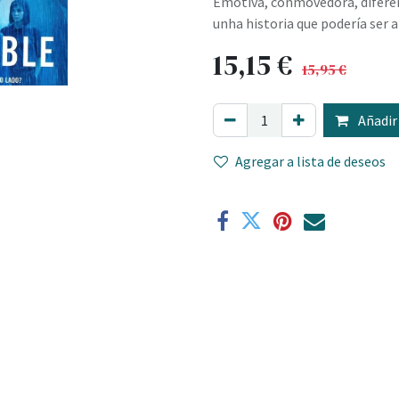
Emotiva, conmovedora, diferente
unha historia que podería ser a
15,15
€
15,95
€
Añadir 
Agregar a lista de deseos