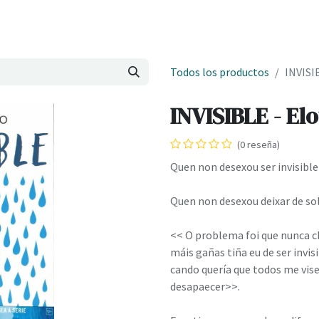
Onde estamos
Formación
Contacto
Castelo de Outes
Cl
Todos los productos
INVISI
INVISIBLE - El
(0 reseña)
Quen non desexou ser invisibl
Quen non desexou deixar de so
<< O problema foi que nunca ch
máis gañas tiña eu de ser invis
cando quería que todos me vis
desapaecer>>.