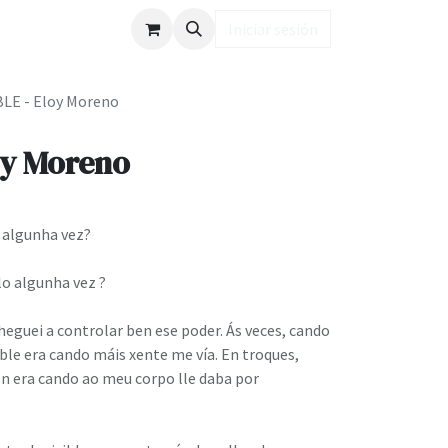
ub LD
Iniciar sesión
BLE - Eloy Moreno
oy Moreno
e algunha vez?
lo algunha vez ?
eguei a controlar ben ese poder. Ás veces, cando
ible era cando máis xente me vía. En troques,
en era cando ao meu corpo lle daba por