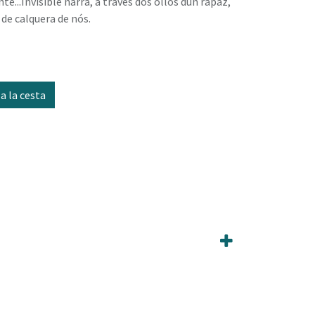
...Invisible narra, a través dos ollos dun rapaz,
 de calquera de nós.
a la cesta