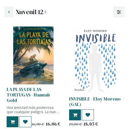
Xuvenil 12+
LA PLAYA DE LAS
TORTUGAS - Hannah
INVISIBLE - Eloy Moreno
Gold
(GAL)
Una amistad más poderosa
que cualquier peligro. La nueva
aventura de la autora de El
Último Oso Libro del año en
16,06
€
18,05
€
16,90
€
19,00
€
Waterstones Una aventura