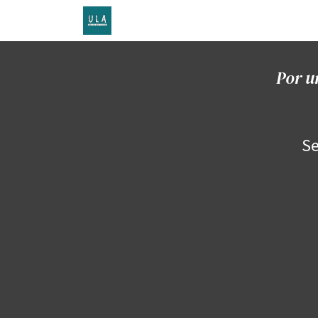
Inicio
TENDA ONLINE
O proxecto
Por u
Se