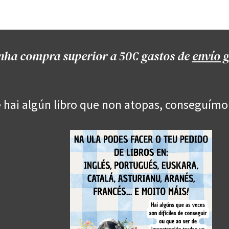
Onde estamos
Formación
Contacto
Castelo de Outes
Cl
nha compra superior a 50€ gastos de
envío g
 hai algún libro que non atopas, conseguímo