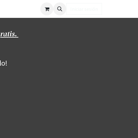
ub LD
Iniciar sesión
ratis.
lo!