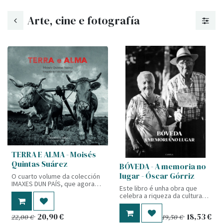
Arte, cine e fotografía
TERRA E ALMA - Moisés
Quintas Suárez
BÓVEDA - A memoria no
lugar - Óscar Górriz
O cuarto volume da colección
IMAXES DUN PAÍS, que agora
Este libro é unha obra que
sae á luz na súa segunda
celebra a riqueza da cultura
edición revisada, contén 226
galega mediante un proxecto
fotografías das que 219 foron
etnográfico, fotográfico e
tiradas en branco e negro por
20,90
€
18,53
€
22,00
€
19,50
€
musical levado a cabo por
Edelmiro Méndez entre os