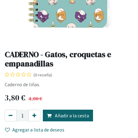
CADERNO - Gatos, croquetas e
empanadillas
(0 reseña)
Caderno de liñas.
3,80
€
4,00
€
Añadir a la cesta
Agregar a lista de deseos