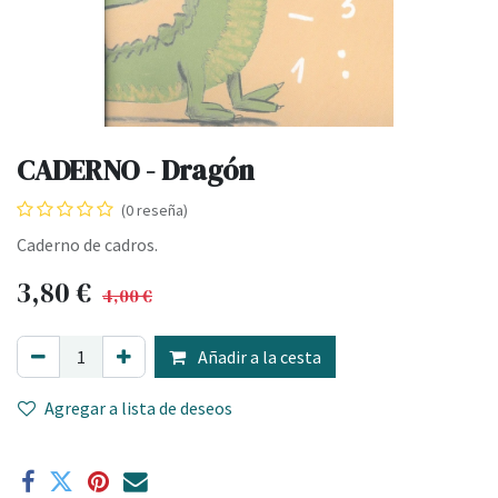
CADERNO - Dragón
(0 reseña)
Caderno de cadros.
3,80
€
4,00
€
Añadir a la cesta
Agregar a lista de deseos