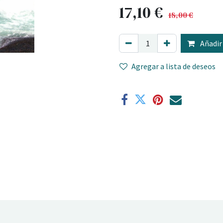
17,10
€
18,00
€
Añadir 
Agregar a lista de deseos