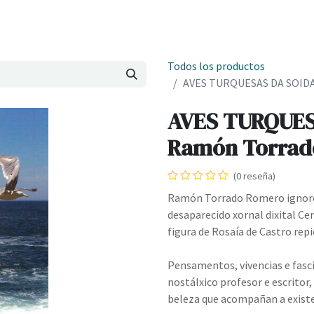
Onde estamos
Formación
Contacto
Castelo de Outes
Cl
Todos los productos
AVES TURQUESAS DA SOIDA
AVES TURQUES
Ramón Torrad
(0 reseña)
Ramón Torrado Romero ignorou
desaparecido xornal dixital Ce
figura de Rosaía de Castro repi
Pensamentos, vivencias e fasc
nostálxico profesor e escritor
beleza que acompañan a exist