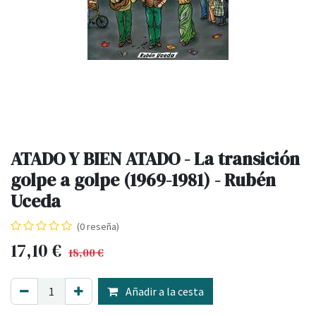
ATADO Y BIEN ATADO - La transición
golpe a golpe (1969-1981) - Rubén
Uceda
(0 reseña)
17,10
€
18,00
€
Añadir a la cesta