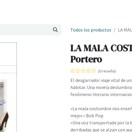
Onde estamos
Formación
Contacto
Castelo de Outes
Cl
Todos los productos
LA MAL
LA MALA COST
Portero
(0 reseña)
El desgarrador viaje vital de 
habitar. Una novela deslumbran
fenómeno literario internacion
«La mala costumbre nos enseña
mejor.» Bob Pop
«Una voz transportada por la be
derribadas que se alzan con aud