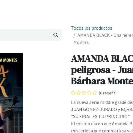
Onde estamos
Formación
Contacto
Castelo de Outes
Cl
Todos los productos
AMANDA BLACK - Una herenc
Montes
AMANDA BLACK
peligrosa - Ju
Bárbara Monte
(0 reseña)
La nueva serie middle grade de
JUAN GÓMEZ-JURADO y BÇRB
"SU FINAL ES TU PRINCIPIO"
El mismo día en que Amanda Bl
misteriosa que cambiará su vid