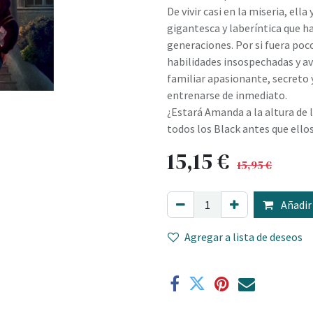
De vivir casi en la miseria, el
gigantesca y laberíntica que h
generaciones. Por si fuera po
habilidades insospechadas y a
familiar apasionante, secreto 
entrenarse de inmediato.
¿Estará Amanda a la altura de l
todos los Black antes que ello
15,15
€
15,95
€
Añadir 
Agregar a lista de deseos