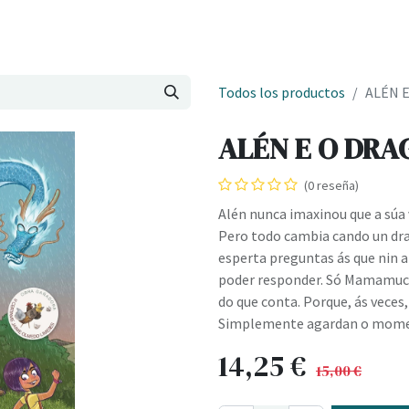
Onde estamos
Formación
Contacto
Castelo de Outes
Cl
Todos los productos
ALÉN E
ALÉN E O DRAG
(0 reseña)
Alén nunca imaxinou que a súa 
Pero todo cambia cando un dr
esperta preguntas ás que nin a
poder responder. Só Mamamuch
do que conta. Porque, ás veces
Simplemente agardan o momen
14,25
€
15,00
€