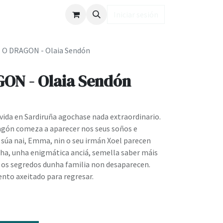
ub LD
Iniciar sesión
 O DRAGON - Olaia Sendón
ON - Olaia Sendón
vida en Sardiruña agochase nada extraordinario.
agón comeza a aparecer nos seus soños e
 súa nai, Emma, nin o seu irmán Xoel parecen
a, unha enigmática anciá, semella saber máis
, os segredos dunha familia non desaparecen.
to axeitado para regresar.