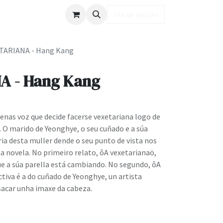
ub LD
Iniciar sesión
TARIANA - Hang Kang
A - Hang Kang
enas voz que decide facerse vexetariana logo de
 O marido de Yeonghye, o seu cuñado e a súa
ria desta muller dende o seu punto de vista nos
a novela. No primeiro relato, ôA vexetarianaö,
 a súa parella está cambiando. No segundo, ôA
iva é a do cuñado de Yeonghye, un artista
sacar unha imaxe da cabeza.