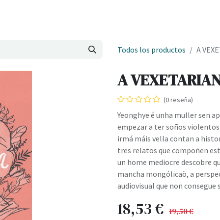
Onde estamos
Formación
Contacto
Castelo de Outes
Cl
Todos los productos
A VEXE
A VEXETARIAN
(0 reseña)
Yeonghye é unha muller sen ap
empezar a ter soños violentos.
irmá máis vella contan a histo
tres relatos que compoñen est
un home mediocre descobre que
mancha mongólicaö, a perspect
audiovisual que non consegue 
18,53
€
19,50
€