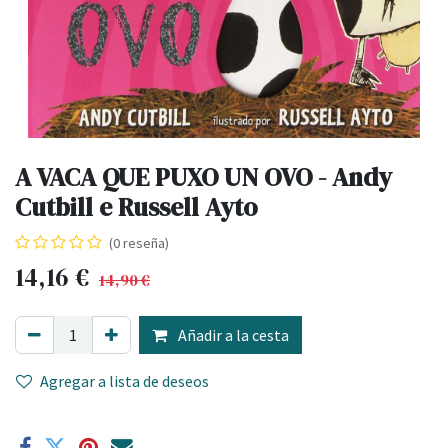
A VACA QUE PUXO UN OVO - Andy
Cutbill e Russell Ayto
(0 reseña)
14,16
€
14,90
€
Añadir a la cesta
Agregar a lista de deseos