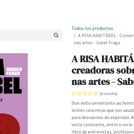
Onde estamos
Formación
Contacto
Castelo de Outes
Cl
Todos los productos
A RISA HABITÁBEL - Conver
nas artes - Sabel Fraga
A RISA HABITÁ
creadoras sob
nas artes - Sab
(0 reseña)
Dun xeito semellante ao femi
lentes concretas que nos axud
para desviarnos do esperado. A
volta constante, entre o serio 
libro de entrevistas, profesiona