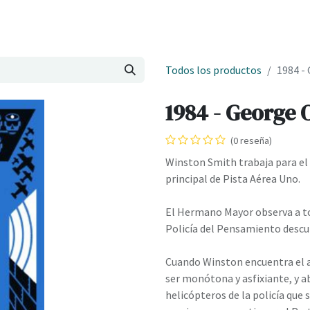
Onde estamos
Formación
Contacto
Castelo de Outes
Cl
Todos los productos
1984 -
1984 - George 
(0 reseña)
Winston Smith trabaja para el 
principal de Pista Aérea Uno.
El Hermano Mayor observa a to
Policía del Pensamiento descub
Cuando Winston encuentra el am
ser monótona y asfixiante, y ab
helicópteros de la policía que 