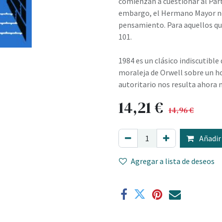
comienzan a cuestionar al Parti
embargo, el Hermano Mayor no 
pensamiento. Para aquellos que
101.
1984 es un clásico indiscutible 
moraleja de Orwell sobre un h
autoritario nos resulta ahora 
14,21
€
14,96
€
Añadir 
Agregar a lista de deseos