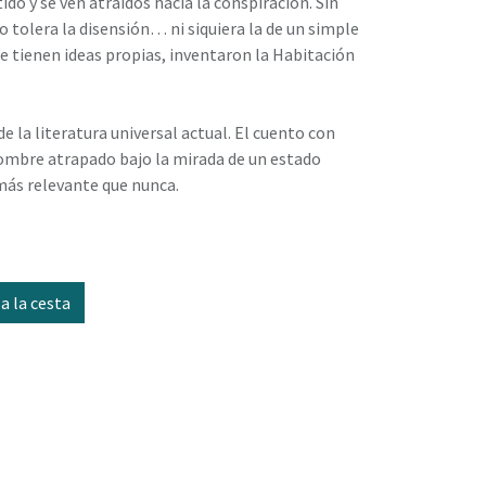
do y se ven atraídos hacia la conspiración. Sin
tolera la disensión… ni siquiera la de un simple
 tienen ideas propias, inventaron la Habitación
de la literatura universal actual. El cuento con
ombre atrapado bajo la mirada de un estado
más relevante que nunca.
a la cesta