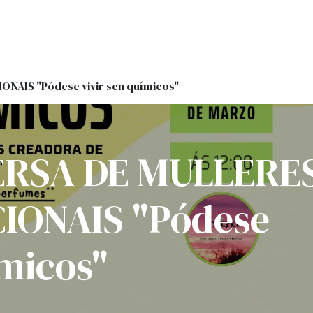
Onde estamos
Formación
Contacto
Castelo de Outes
Cl
AIS "Pódese vivir sen químicos"
RSA DE MULLERE
IONAIS "Pódese
ímicos"