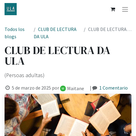
Todos los
CLUB DE LECTURA
CLUB DE LECTURA DA ULA
blogs
DA ULA
CLUB DE LECTURA DA
ULA
(Persoas adultas)
5 de marzo de 2025
por
|
1 Comentario
Maitane