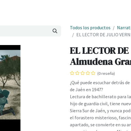
Onde estamos
Formación
Contacto
Castelo de Outes
Cl
Todos los productos
Narrat
EL LECTOR DE JULIO VERNE
EL LECTOR DE 
Almudena Gra
(0 reseña)
¿Qué puede escuchar detrás de l
de Jaén en 1947?
Lectura de bachillerato para 
hijo de guardia civil, tiene nue
Sierra Sur de Jaén, y nunca pod
el forastero misterioso, fasci
apartado, se convierte en su a