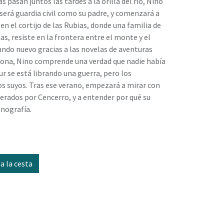
 pasan juntos las tardes a la orilla del río, Nino
 será guardia civil como su padre, y comenzará a
en el cortijo de las Rubias, donde una familia de
as, resiste en la frontera entre el monte y el
ndo nuevo gracias a las novelas de aventuras
rsona, Nino comprende una verdad que nadie había
Sur se está librando una guerra, pero los
s suyos. Tras ese verano, empezará a mirar con
iderados por Cencerro, y a entender por qué su
nografía.
a la cesta