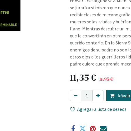
convertirse alguna vez. Mientras
se jurará a sí mismo que nunca
recibir clases de mecanografía 
mujeres solas, viudas y huérfan
llano. Mientras descubre un mu
que le convertirán en otra pe
querido contarle. En la Sierra 
enemigos de su padre no son lo
otros ojos a los guerrilleros l
padre quiere que aprenda meca
11,35
€
11,95
€
Añadir 
Agregar a lista de deseos