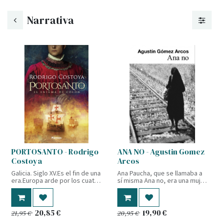
Narrativa
PORTOSANTO - Rodrigo
ANA NO - Agustin Gomez
Costoya
Arcos
Galicia. Siglo XV.Es el fin de una
Ana Paucha, que se llamaba a
era.Europa arde por los cuatro
sí misma Ana no, era una mujer
costados, inmersa en guerras
de mar, de sol, de dicha,
fratricidas. Una fría sombra
prendada de su marido,
extiende sus alas sobre todo
pescador, y de sus tres hijos.
el continente, alimentada por
El marido y los dos hijos
20,85
€
19,90
€
21,95
€
20,95
€
el fanatismo y la barbarie.
mayores murieron en la