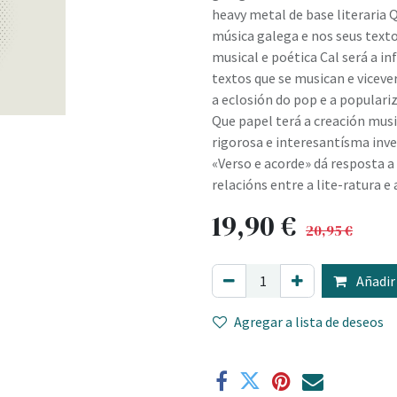
heavy metal de base literaria 
música galega e nos seus text
musical e poética Cal será a in
textos que se musican e viceve
a eclosión do pop e a populariz
Que papel terá a creación musi
rigorosa e interesantísma inv
«Verso e acorde» dá resposta a
relacións entre a lite-ratura e
19,90
€
20,95
€
Añadir 
Agregar a lista de deseos