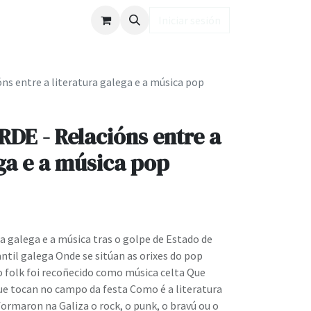
ub LD
Iniciar sesión
s entre a literatura galega e a música pop
DE - Relacións entre a
ega e a música pop
ra galega e a música tras o golpe de Estado de
til galega Onde se sitúan as orixes do pop
 o folk foi recoñecido como música celta Que
ue tocan no campo da festa Como é a literatura
rmaron na Galiza o rock, o punk, o bravú ou o