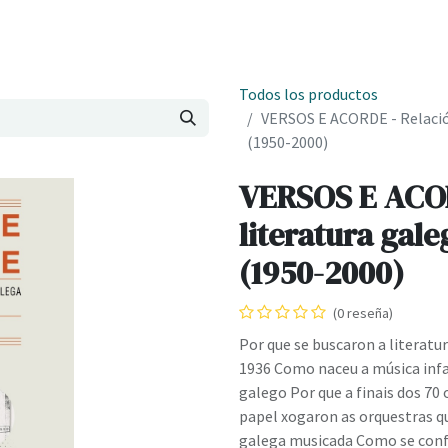
Onde estamos
Formación
Contacto
Castelo de Outes
Cl
Todos los productos
VERSOS E ACORDE - Relación
(1950-2000)
VERSOS E ACOR
literatura gal
(1950-2000)
(0 reseña)
Por que se buscaron a literatu
1936 Como naceu a música infan
galego Por que a finais dos 70
papel xogaron as orquestras q
galega musicada Como se confo