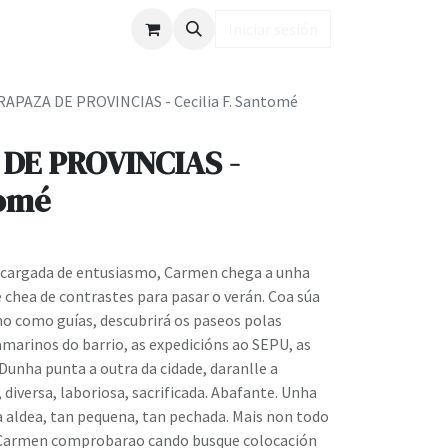
ub LD
Iniciar sesión
APAZA DE PROVINCIAS - Cecilia F. Santomé
DE PROVINCIAS -
tomé
 cargada de entusiasmo, Carmen chega a unha
chea de contrastes para pasar o verán. Coa súa
no como guías, descubrirá os paseos polas
marinos do barrio, as expedicións ao SEPU, as
Dunha punta a outra da cidade, daranlle a
 diversa, laboriosa, sacrificada. Abafante. Unha
a aldea, tan pequena, tan pechada. Mais non todo
. Carmen comprobarao cando busque colocación