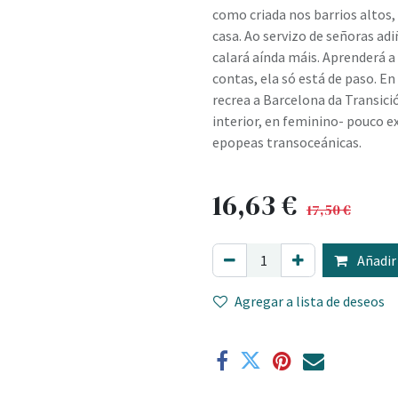
como criada nos barrios altos,
casa. Ao servizo de señoras adi
calará aínda máis. Aprenderá a
contas, ela só está de paso. E
recrea a Barcelona da Transici
interior, en feminino- pouco e
epopeas transoceánicas.
16,63
€
17,50
€
Añadir 
Agregar a lista de deseos