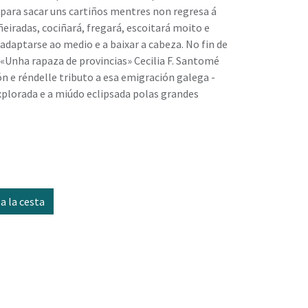
 para sacar uns cartiños mentres non regresa á
ñeiradas, cociñará, fregará, escoitará moito e
 adaptarse ao medio e a baixar a cabeza. No fin de
n «Unha rapaza de provincias» Cecilia F. Santomé
ón e réndelle tributo a esa emigración galega -
xplorada e a miúdo eclipsada polas grandes
a la cesta