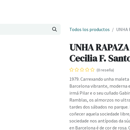
Onde estamos
Formación
Contacto
Castelo de Outes
Cl
Todos los productos
UNHA R
UNHA RAPAZA 
Cecilia F. San
(0 reseña)
1979. Carrexando unha maleta
Barcelona vibrante, moderna e 
irmá Pilar e o seu cuñado Gabi
Ramblas, os almorzos no ultra
tardes dos sábados no parque. 
coñecer aquela sociedade libre,
sociedade nos antípodas da sú
en Barcelona é de cor de rosa