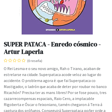
SUPER PATACA - Enredo cósmico -
Artur Laperla
(0 reseña)
O Rei Lesma e o seu novo amigo, Rah o Tirano, acaban de
estrelarse na cidade. Superpataca acode veloz ao lugar do
accidente. O problema agora é: que fai Superpataca co
Mastigador, o ladrón que acaba de deter por roubar no banco
Ricachón? Precisa ter as mans libres! Por se fose pouco, tres
cazarrecompensas espaciais, Raio Cero, a implacable
Rigoberta e Óscar o feixoniano, tamén chegaron á Terra á
captura dos prófugos. Conseguirá Superpataca poñer orde a